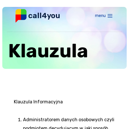
Przeskocz
do
call4you
menu
treści
Klauzula
Klauzula Informacyjna
Administratorem danych osobowych czyli
podmiotem decydującym w jaki sposób